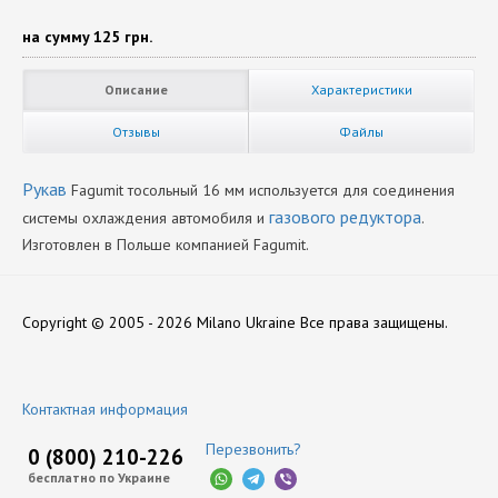
на сумму
125 грн.
Описание
Характеристики
Отзывы
Файлы
Рукав
Fagumit тосольный 16 мм используется для соединения
газового редуктора
системы охлаждения автомобиля и
.
Изготовлен в Польше компанией Fagumit.
Диаметр
Нет отзывов
16
Copyright © 2005 - 2026 Milano Ukraine
Все права защищены.
Производитель
Fagumit
Оставить отзыв
Контактная информация
Перезвонить?
0 (800) 210-226
бесплатно по Украине