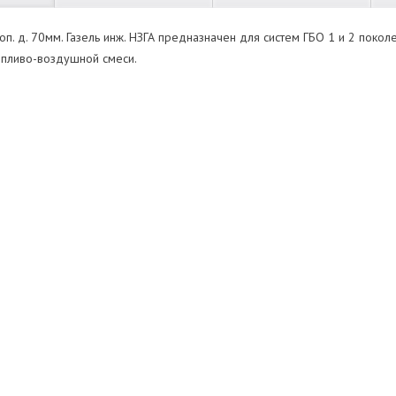
оп. д. 70мм. Газель инж. НЗГА предназначен для систем ГБО 1 и 2 поко
опливо-воздушной смеси.
ь
Нет отзывов
Оставить отзыв