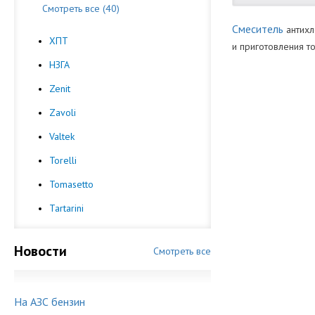
Смотреть все (40)
Смеситель
антихл
ХПТ
и приготовления т
НЗГА
Производител
Zenit
Zavoli
Valtek
Torelli
Tomasetto
Tartarini
Новости
Смотреть все
На АЗС бензин