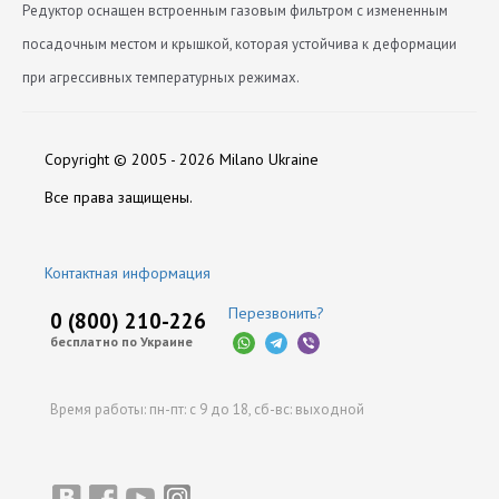
Редуктор оснащен встроенным газовым фильтром с измененным
посадочным местом и крышкой, которая устойчива к деформации
при агрессивных температурных режимах.
Версия
Каталоги:
Нет отзывов
TAURUS SUPER
Скачать Katalog-produktsii-Torelli.pdf
Copyright © 2005 - 2026 Milano Ukraine
Вес (кг)
1,3
Оставить отзыв
Все права защищены.
Сертификаты:
Вход (мм)
8
Скачать sertifikat-sootvetstviya-na-inzhektsionnyy-
Контактная информация
reduktor-torelli-taurus-super.pdf
Выход (мм)
11
Перезвонить?
0 (800) 210-226
бесплатно по Украине
Гарантия на газовый редуктор (мес)
12
Время работы:
пн-пт: с 9 до 18,
сб-вс: выходной
Мощность Редуктора
250
Напряжение (В)
12