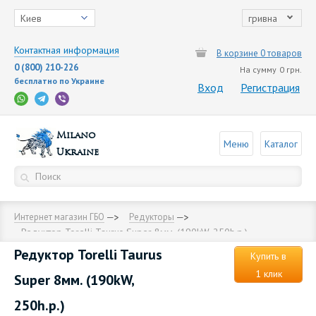
Киев
гривна
Контактная информация
В корзине 0 товаров
0 (800) 210-226
На сумму
0 грн.
бесплатно по Украине
Вход
Регистрация
Milano
Меню
Каталог
Ukraine
Интернет магазин ГБО
Редукторы
Редуктор Torelli Taurus Super 8мм. (190kW, 250h.p.)
Редуктор Torelli Taurus
Купить в
1 клик
Super 8мм. (190kW,
250h.p.)