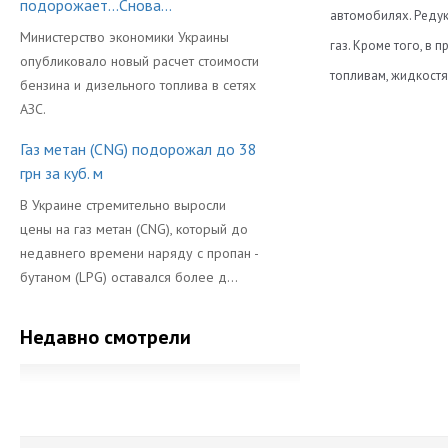
подорожает...Снова...
автомобилях. Редук
Министерство экономики Украины
газ. Кроме того, в
опубликовало новый расчет стоимости
топливам, жидкостя
бензина и дизельного топлива в сетях
Вес (кг)
АЗС.
Каталоги:
Володя
Вход (мм)
Скачать katalog-p
Газ метан (CNG) подорожал до 38
19
грн за куб. м
Выход (мм)
Хороший обо
Сертификаты:
В Украине стремительно выросли
Гарантия на г
габариты
цены на газ метан (CNG), который до
Скачать sertifika
Мощность Ред
недавнего времени наряду с пропан -
Согласен с Иваном
бутаном (LPG) оставался более д...
Видео:
Напряжение (В
Напряжение ка
Иван
Недавно смотрели
Производител
17.
Размер (мм)
стабильно де
Стандартное р
дополнительн