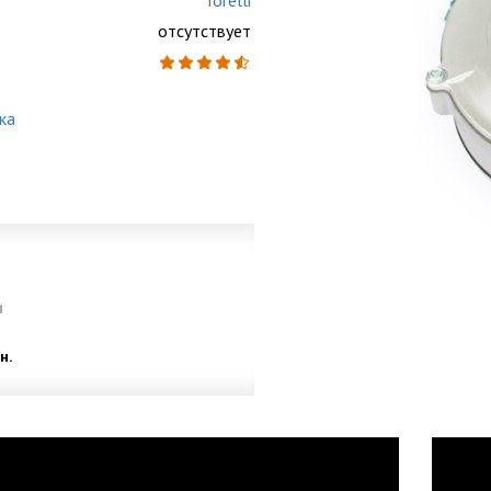
Torelli
отсутствует
ка
и
н.