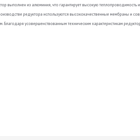
тор выполнен из алюминия, что гарантирует высокую теплопроводимость и
 производстве редуктора используются высококачественные мембраны и со
м. Благодаря усовершенствованным техническим характеристикам редуктор
roduktsii-torelli.pdf
.09.2016
грев
азовый редуктор (мес)
t-sootvetstviya-na-propanovyy-elektronnyy-reduktor-torelli.pdf
уктора
, редуктор действительно хорош.
)
тушки (В)
ь
06.2016
ржит давление, цена
абочее давление (бар)
о необходим газовый клапан