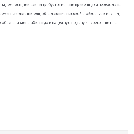
 надежность, тем самым требуется меньше времени для перехода на
временные уплотнители, обладающие высокой стойкостью к маслам,
 обеспечивает стабильную и надежную подачу и перекрытие газа.
1,565
6
19
12
122
12
12
Torelli
180х190х100
0,6