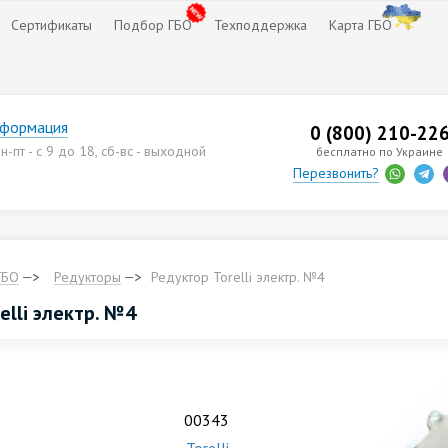
Сертификаты
Подбор ГБО
Техподдержка
Карта ГБО
нформация
0 (800) 210-22
-пт - с 9 до 18, сб-вс - выходной
бесплатно по Украине
Перезвонить?
ГБО
Редукторы
Редуктор Torelli электр. №4
elli электр. №4
.
00343