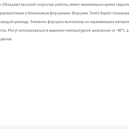
ки. Обладают высокой скоростью работы, имеют минимальное время закрыт
арактеристикам к бензиновым форсунками. Форсунки Torelli Rapido показыв
а каждый цилиндр. Элементы форсунок выполнены из нержавеющих материа
оты. Могут использоваться в широком температурном диапазоне от -40°С до +
циклов.
Нет отзывов
я форсунки (мс)
roduktsii-Torelli.pdf
я форсунки мс)
Оставить отзыв
орсунки (км)
t-sootvetstviya-na-forsunki-torelli-rapido_1.pdf
 (мм)
t-sootvetstviya-na-forsunki-torelli-rapido_2.pdf
илиндров
рабочее давление (бар)
)