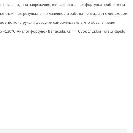
ия после подачи напряжения, тем самым данные форсунки приближены
ают отличные результаты по линейности работы, т.е. выдают одинаковое
лов, по конструкции форсунки самоочищаемые, что обеспечивает
120°С. Аналог форсунок Barracuda, Keihin. Срок службы Torelli Rapido
0,485
1,2
1,9
100000
1,5-3,0
3
4,5
6-18