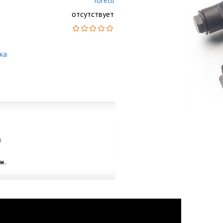
Torelli
отсутствует
ка
и
н.