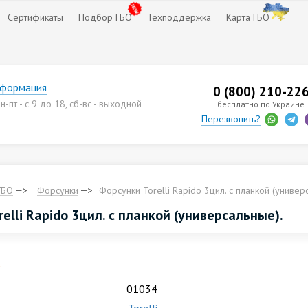
Сертификаты
Подбор ГБО
Техподдержка
Карта ГБО
нформация
0 (800) 210-22
-пт - с 9 до 18, сб-вс - выходной
бесплатно по Украине
Перезвонить?
ГБО
Форсунки
Форсунки Torelli Rapido 3цил. с планкой (универ
elli Rapido 3цил. с планкой (универсальные).
.
01034