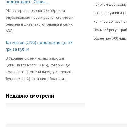
подорожает...Снова...
при этом две план
Министерство экономики Украины
по конструкции и х
опубликовало новый расчет стоимости
количество газа н
бензина и дизельного топлива в сетях
больший ресурс раб
АЗС.
более чем 500 млн. 
Газ метан (CNG) подорожал до 38
Вес (кг)
грн за куб. м
Каталоги:
Время закрыти
В Украине стремительно выросли
Скачать Katalog-p
цены на газ метан (CNG), который до
Время открыти
недавнего времени наряду с пропан -
Сертификаты:
Гарантия на ф
бутаном (LPG) оставался более д...
Скачать sertifika
Диаметр сопла
Скачать sertifika
Недавно смотрели
Количество Ц
Максимальное 
Напряжение (В