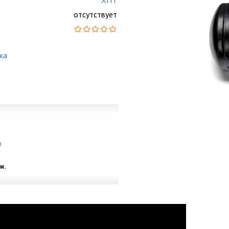
ХПТ
отсутствует
ка
и
н.