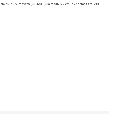
вильной эксплуатации. Толщина стальных стенок составляет 3мм.
376
584
50
ХПТ