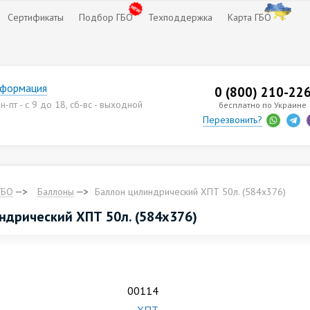
Сертификаты
Подбор ГБО
Техподдержка
Карта ГБО
нформация
0 (800) 210-22
-пт - с 9 до 18, сб-вс - выходной
бесплатно по Украине
Перезвонить?
ГБО
Баллоны
Баллон цилиндрический ХПТ 50л. (584х376)
ндрический ХПТ 50л. (584х376)
.
00114