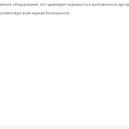
йское оборудование, что гарантирует надежность и долговечность при пра
оответствует всем нормам безопасности.
Нет отзывов
а
Оставить отзыв
ь