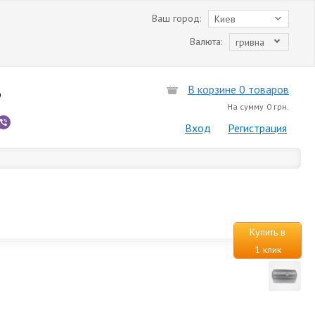
Ваш город:
Киев
Валюта:
гривна
В корзине 0 товаров
6
На сумму
0 грн.
Вход
Регистрация
Купить в
1 клик