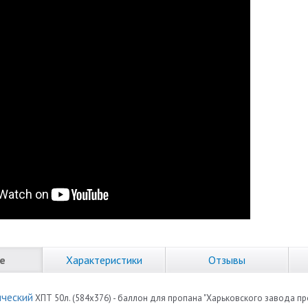
е
Характеристики
Отзывы
ический
ХПТ 50л. (584х376) - баллон для пропана "Харьковского завода п