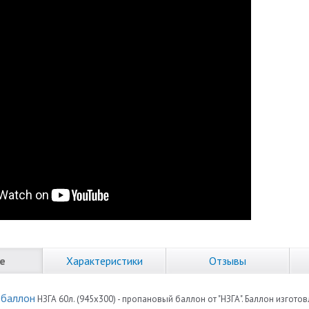
е
Характеристики
Отзывы
 баллон
НЗГА 60л. (945х300) - пропановый баллон от "НЗГА". Баллон изгот