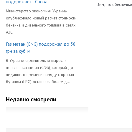
подорожает...Снова...
3мм, что обеспечва
Министерство экономики Украины
Диаметр
опубликовало новый расчет стоимости
Длина
бензина и дизельного топлива в сетях
АЗС.
Объем Баллон
Газ метан (CNG) подорожал до 38
Производител
грн за куб. м
В Украине стремительно выросли
цены на газ метан (CNG), который до
недавнего времени наряду с пропан -
бутаном (LPG) оставался более д...
Недавно смотрели