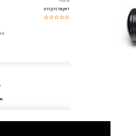
НЗГА
отсутствует
ка
и
н.