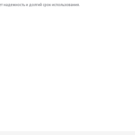
ет надежность и долгий срок использования.
Нет отзывов
а
Оставить отзыв
ь