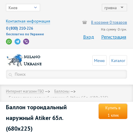
Киев
гривна
Контактная информация
В корзине 0 товаров
0 (800) 210-226
На сумму
0 грн.
бесплатно по Украине
Вход
Регистрация
Milano
Меню
Каталог
Ukraine
Интернет магазин ГБО
Баллоны
Баллон тороидальный наружный Аtiker 65л. (680х225)
Баллон тороидальный
Купить в
1 клик
наружный Аtiker 65л.
(680х225)