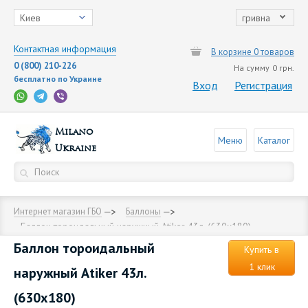
Киев
гривна
Контактная информация
В корзине 0 товаров
0 (800) 210-226
На сумму
0 грн.
бесплатно по Украине
Вход
Регистрация
Milano
Меню
Каталог
Ukraine
Интернет магазин ГБО
Баллоны
Баллон тороидальный наружный Аtiker 43л. (630х180)
Баллон тороидальный
Купить в
1 клик
наружный Аtiker 43л.
(630х180)