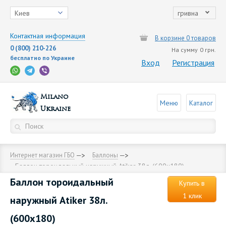
Киев
гривна
Контактная информация
В корзине 0 товаров
0 (800) 210-226
На сумму
0 грн.
бесплатно по Украине
Вход
Регистрация
Milano
Меню
Каталог
Ukraine
Интернет магазин ГБО
Баллоны
Баллон тороидальный наружный Аtiker 38л. (600х180)
Баллон тороидальный
Купить в
1 клик
наружный Аtiker 38л.
(600х180)